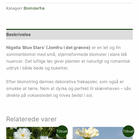
Kategori:
Blomsterfrø
Beskrivelse
Nigella ‘Blue Stars’ (Jomfru i det grønne)
er en let og fin
sommerblomst med små, stjerneformede blomster i klare blå
nuancer. Det luftige løv giver planten et naturligt og romantisk
udtryk i både bede og buketter.
Efter blomstring dannes dekorative frøkapsler, som også er
smukke at tørre. Nem at dyrke og perfekt til skærehaven – sås
direkte på voksestedet og trives bedst i sol.
Relaterede varer
Den
Den
Den
Den
Tilbud!
Tilbud!
oprindelige
aktuelle
oprindelige
aktuelle
pris
pris
pris
pris