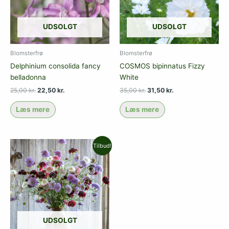
UDSOLGT
UDSOLGT
Blomsterfrø
Blomsterfrø
Delphinium consolida fancy
COSMOS bipinnatus Fizzy
belladonna
White
25,00
kr.
22,50
kr.
35,00
kr.
31,50
kr.
Læs mere
Læs mere
Den
Den
Tilbud!
oprindelige
aktuelle
pris
pris
var:
er:
29,00 kr..
26,10 kr..
UDSOLGT