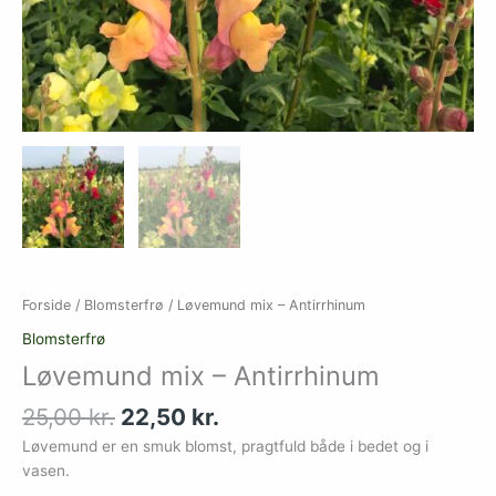
Forside
/
Blomsterfrø
/ Løvemund mix – Antirrhinum
Blomsterfrø
Løvemund mix – Antirrhinum
25,00
kr.
22,50
kr.
Løvemund er en smuk blomst, pragtfuld både i bedet og i
vasen.