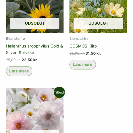
UDSOLGT
UDSOLGT
Blomsterfrø
Blomsterfrø
Helianthus argophyllus Gold &
COSMOS Kiiro
Silver, Solsikke
35,00
kr.
31,50
kr.
25,00
kr.
22,50
kr.
Læs mere
Læs mere
Den
Den
Tilbud!
oprindelige
aktuelle
pris
pris
var:
er:
35,00 kr..
31,50 kr..