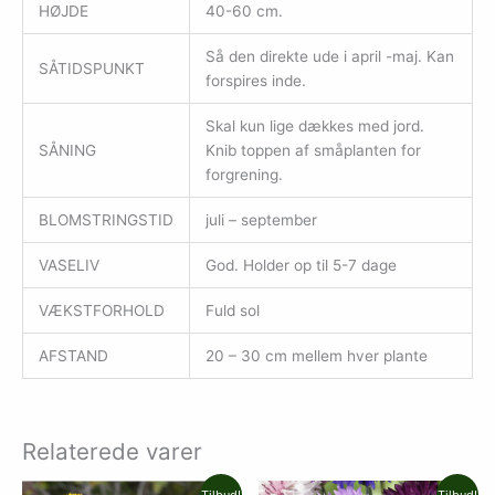
HØJDE
40-60 cm.
Så den direkte ude i april -maj. Kan
SÅTIDSPUNKT
forspires inde.
Skal kun lige dækkes med jord.
SÅNING
Knib toppen af småplanten for
forgrening.
BLOMSTRINGSTID
juli – september
VASELIV
God. Holder op til 5-7 dage
VÆKSTFORHOLD
Fuld sol
AFSTAND
20 – 30 cm mellem hver plante
Relaterede varer
Den
Den
Den
Den