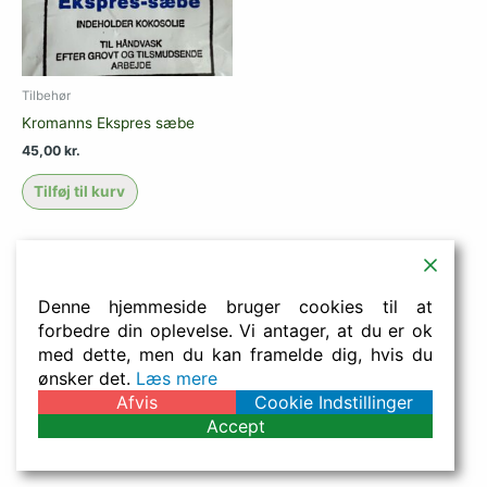
Tilbehør
Kromanns Ekspres sæbe
45,00
kr.
Tilføj til kurv
Denne hjemmeside bruger cookies til at
Powered by
ITKoncept
forbedre din oplevelse. Vi antager, at du er ok
med dette, men du kan framelde dig, hvis du
ønsker det.
Læs mere
Afvis
Cookie Indstillinger
Accept