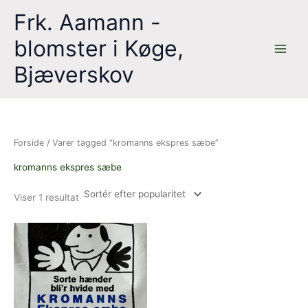
Gå
Frk. Aamann -
til
indholdet
blomster i Køge,
Bjæverskov
Forside
/ Varer tagged “kromanns ekspres sæbe”
kromanns ekspres sæbe
Viser 1 resultat