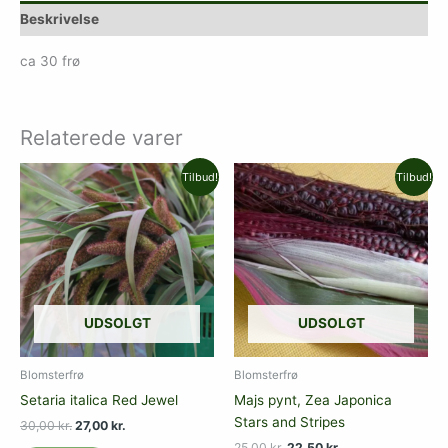
Beskrivelse
ca 30 frø
Relaterede varer
Den
Den
Den
Den
Tilbud!
Tilbud!
oprindelige
aktuelle
oprindelige
aktuelle
pris
pris
pris
pris
var:
er:
var:
er:
30,00 kr..
27,00 kr..
25,00 kr..
22,50 kr..
UDSOLGT
UDSOLGT
Blomsterfrø
Blomsterfrø
Setaria italica Red Jewel
Majs pynt, Zea Japonica
Stars and Stripes
30,00
kr.
27,00
kr.
25,00
kr.
22,50
kr.