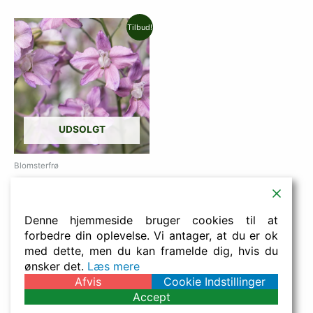
Den
Den
Tilbud!
oprindelige
aktuelle
pris
pris
var:
er:
25,00 kr..
22,50 kr..
UDSOLGT
Blomsterfrø
Delphinium consolida fancy
belladonna
25,00
kr.
22,50
kr.
Denne hjemmeside bruger cookies til at
forbedre din oplevelse. Vi antager, at du er ok
Læs mere
med dette, men du kan framelde dig, hvis du
ønsker det.
Læs mere
Afvis
Cookie Indstillinger
Accept