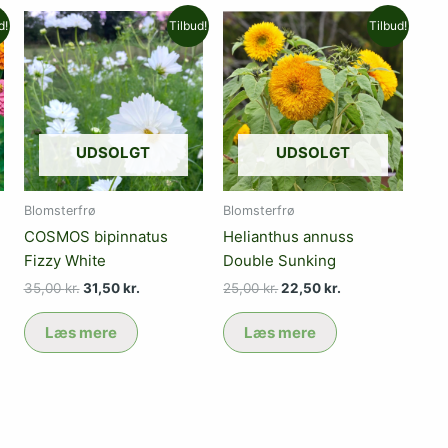
Den
Den
Den
Den
d!
Tilbud!
Tilbud!
oprindelige
aktuelle
oprindelige
aktuelle
pris
pris
pris
pris
var:
er:
var:
er:
.
35,00 kr..
31,50 kr..
25,00 kr..
22,50 kr..
UDSOLGT
UDSOLGT
Blomsterfrø
Blomsterfrø
COSMOS bipinnatus
Helianthus annuss
Fizzy White
Double Sunking
35,00
kr.
31,50
kr.
25,00
kr.
22,50
kr.
Læs mere
Læs mere