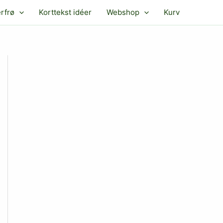
rfrø
Korttekst idéer
Webshop
Kurv