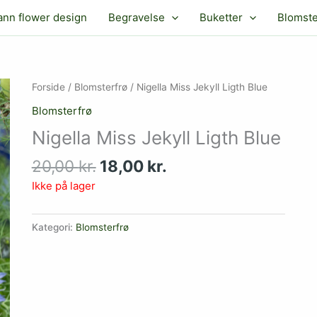
ann flower design
Begravelse
Buketter
Blomste
Den
Den
Forside
/
Blomsterfrø
/ Nigella Miss Jekyll Ligth Blue
oprindelige
aktuelle
Blomsterfrø
pris
pris
Nigella Miss Jekyll Ligth Blue
var:
er:
20,00 kr..
18,00 kr..
20,00
kr.
18,00
kr.
Ikke på lager
Kategori:
Blomsterfrø