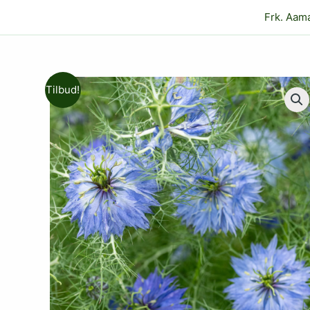
Gå
Frk. Aam
til
indholdet
Tilbud!