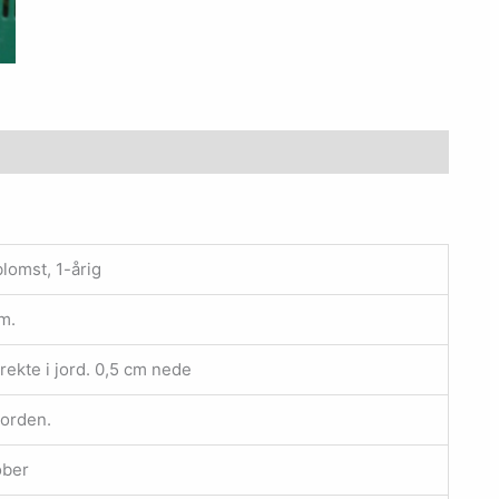
omst, 1-årig
m.
rekte i jord. 0,5 cm nede
jorden.
ober