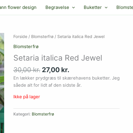
ann flower design
Begravelse
Buketter
Blomste
Den
Den
Forside
/
Blomsterfrø
/ Setaria italica Red Jewel
oprindelige
aktuelle
Blomsterfrø
pris
pris
Setaria italica Red Jewel
var:
er:
30,00 kr..
27,00 kr..
30,00
kr.
27,00
kr.
En lækker prydgræs til skærehavens buketter. Jeg
såede alt for lidt af den sidste år.
Ikke på lager
Kategori:
Blomsterfrø