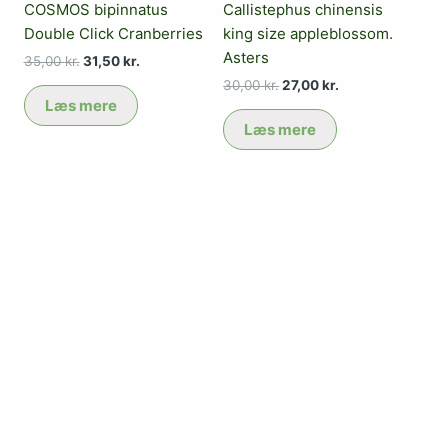
COSMOS bipinnatus
Callistephus chinensis
Double Click Cranberries
king size appleblossom.
Asters
35,00
kr.
31,50
kr.
30,00
kr.
27,00
kr.
Læs mere
Læs mere