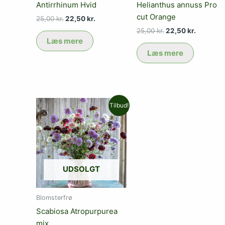
Antirrhinum Hvid
Helianthus annuss Pro
cut Orange
25,00
kr.
22,50
kr.
25,00
kr.
22,50
kr.
Læs mere
Læs mere
Den
Den
Tilbud!
oprindelige
aktuelle
pris
pris
var:
er:
29,00 kr..
26,10 kr..
UDSOLGT
Blomsterfrø
Scabiosa Atropurpurea
mix