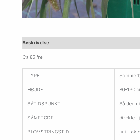
Beskrivelse
Ca 85 frø
TYPE
Sommerbl
HØJDE
80-130 c
SÅTIDSPUNKT
Så den di
SÅMETODE
direkte i 
BLOMSTRINGSTID
juli – okt