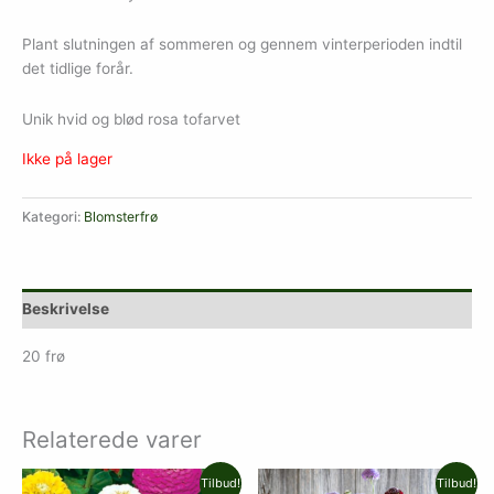
Plant slutningen af ​​sommeren og gennem vinterperioden indtil
det tidlige forår.
Unik hvid og blød rosa tofarvet
Ikke på lager
Kategori:
Blomsterfrø
Beskrivelse
20 frø
Relaterede varer
Den
Den
Den
Den
Tilbud!
Tilbud!
oprindelige
aktuelle
oprindelige
aktuelle