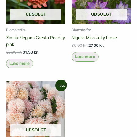
UDSOLGT
UDSOLGT
Blomsterfrø
Blomsterfrø
Zinnia Elegans Cresto Peachy
Nigella Miss Jekyll rose
pink
30,00
kr.
27,00
kr.
35,00
kr.
31,50
kr.
Læs mere
Læs mere
Den
Den
Tilbud!
oprindelige
aktuelle
pris
pris
var:
er:
30,00 kr..
27,00 kr..
UDSOLGT